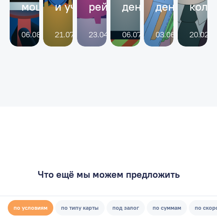
Что ещё мы можем предложить
по условиям
по типу карты
под залог
по суммам
по скор