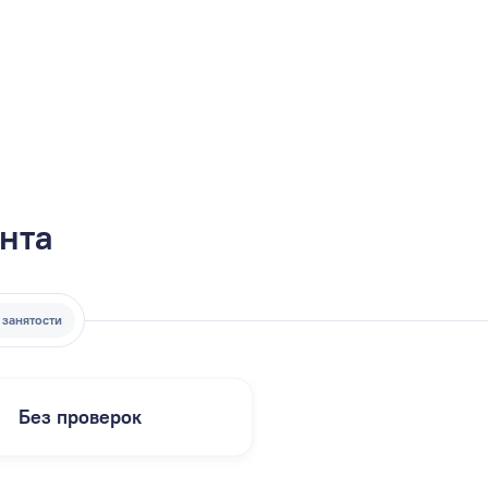
ента
 занятости
Без проверок
Не выходя из д