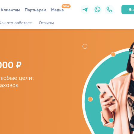
Вн
Клиентам
Партнёрам
Медиа
Как это работает
Отзывы
000 ₽
 любые цели:
раховок