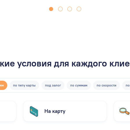
кие условия для каждого кли
иям
по типу карты
под залог
по суммам
по скорости
по
На карту