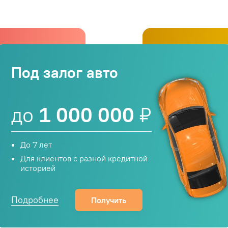
цтехники
На рефин
Под залог авто
000
₽
до
1 0
до
1 000 000
₽
До 7 лет
о без
Помогаем закр
До 7 лет
займы под зало
Для клиентов с разной кредитной
историей
Подробнее
Получить