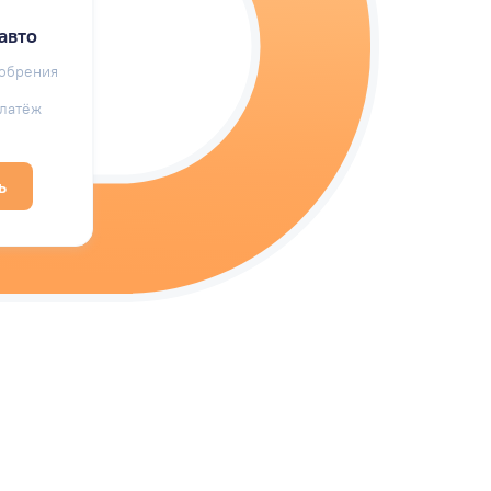
авто
добрения
латёж
ь