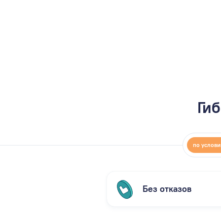
Гиб
по услов
Без отказов