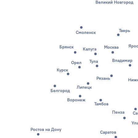
Великий Новгород
Тверь
Смоленск
Ярос
Брянск
Москва
Калуга
Владимир
Тула
Орел
Курск
Рязань
Нижн
Липецк
Белгород
Воронеж
Тамбов
Пенза
Са
Ул
Ростов на Дону
Саратов