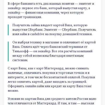
В сфере банкинга есть два важных понятия — эмитент и
эквайер: первое это банк, который выпустил карту, а
эквайер — финансовая компания, через которую
проходит транзакция.
Получатель займа владеет картой Виза, которую
выпустил Сбербанк. Эмитент — Сбербанк. Получатель
взял займ в cashdrive на покупку домашней техники.
Он выбрал технику в магазине и оплачивает её картой
Виза. Оплата идёт через банковский терминал от
Тинькофф — он эквайер. Все эти расчёты компаний
между собой возможны благодаря платёжным
системам.
С карт Визы, как с карт Мастеркард, можно снимать
наличные, оплачивать покупки в торговых точках и в
интернете, в том числе бесконтактной оплатой. Покупки
легко оплатить картой, даже находясь за границей.
Оформить онлайн-займ или кредит на карту Виза тоже
можно.
Условия по картам Виза для среднего жителя России мало
чем отличаются от Мастеркард. И там, и там — высокая