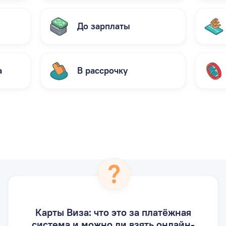
До зарплаты
а
В рассрочку
Карты Виза: что это за платёжная
система и можно ли взять онлайн-