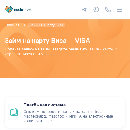
Главная
Займы на карту Виза
Займ на карту Виза — VISA
Подайте заявку на займ, введите реквизиты вашей карты и
через полчаса они у вас
Платёжная система
Сможем перевести деньги на карты Виза,
Мастеркард, Маэстро и МИР. А на электронные
кошельки — нет