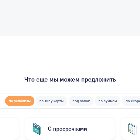
Что еще мы можем предложить
по условиям
по типу карты
под залог
по суммам
по скор
С просрочками